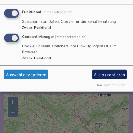
Du bist der Gott, der mir hilft; täglich harre ich auf
Funktional
(immer erforderlich)
dich.
Speichern von Daten: Cookie für die Benutzersitzung
Psalm 25,5
Zweck
:
Funktional
Bittet, so wird euch gegeben; suchet, so werdet ihr
Consent Manager
(immer erforderlich)
finden; klopfet an, so wird euch aufgetan.
Cookie Consent speichert Ihre Einwilligungsstatus im
Matthäus 7,7
Browser
Zweck
:
Funktional
© Evangelische Brüder-Unität –
Herrnhuter Brüdergemeine
Weitere Informationen finden Sie
hier
.
Auswahl akzeptieren
Alle akzeptieren
Realisiert mit Klaro!
Karte
+
−